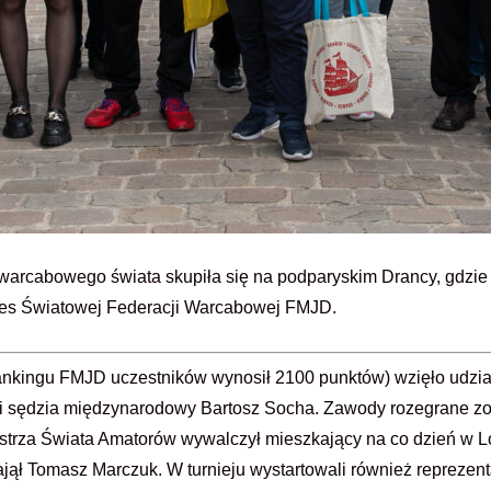
 warcabowego świata skupiła się na podparyskim Drancy, gdzi
ngres Światowej Federacji Warcabowej FMJD.
rankingu FMJD uczestników wynosił 2100 punktów) wzięło udzi
ki sędzia międzynarodowy Bartosz Socha. Zawody rozegrane zo
mistrza Świata Amatorów wywalczył mieszkający na co dzień w 
 zajął Tomasz Marczuk. W turnieju wystartowali również reprez