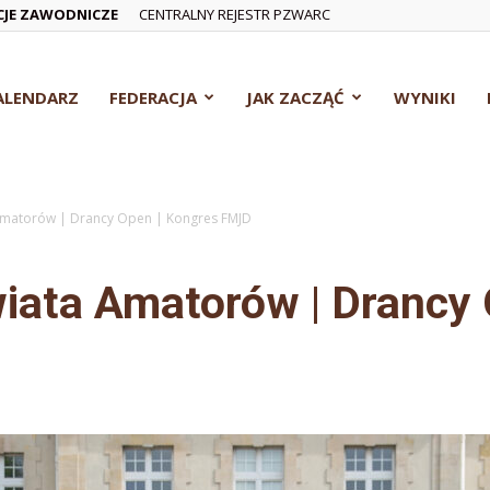
CJE ZAWODNICZE
CENTRALNY REJESTR PZWARC
ALENDARZ
FEDERACJA
JAK ZACZĄĆ
WYNIKI
 Amatorów | Drancy Open | Kongres FMJD
wiata Amatorów | Drancy 