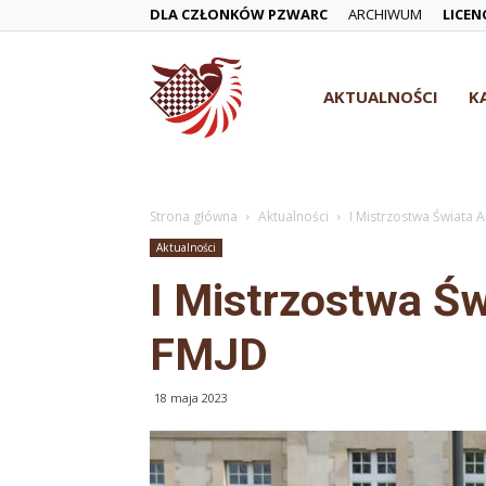
DLA CZŁONKÓW PZWARC
ARCHIWUM
LICEN
Polski
AKTUALNOŚCI
K
Związek
Strona główna
Aktualności
I Mistrzostwa Świata
Aktualności
Warcabowy
I Mistrzostwa Ś
FMJD
18 maja 2023