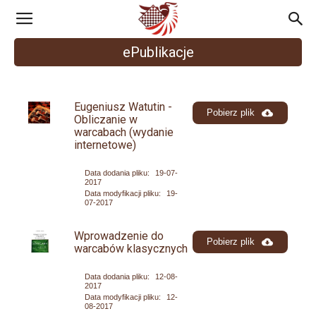
Polski
ePublikacje
Związek
Eugeniusz Watutin -
Pobierz plik
Obliczanie w
warcabach (wydanie
Warcabowy
internetowe)
Data dodania pliku:
19-07-
2017
Data modyfikacji pliku:
19-
07-2017
Wprowadzenie do
Pobierz plik
warcabów klasycznych
Data dodania pliku:
12-08-
2017
Data modyfikacji pliku:
12-
08-2017