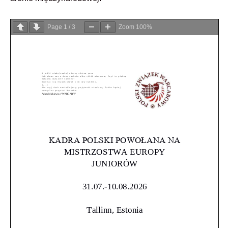
Page
1
/
3
Zoom
100%